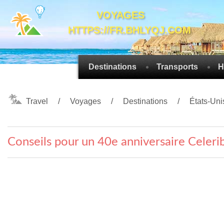
VOYAGES
HTTPS://FR.BHLYQJ.COM
Destinations
Transports
H
Travel
Voyages
Destinations
États-Uni
Conseils pour un 40e anniversaire Celerib