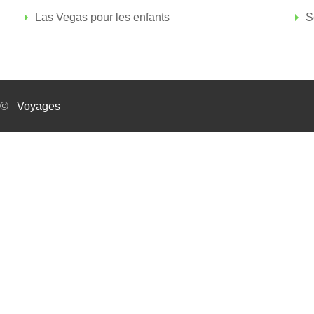
Las Vegas pour les enfants
S
©
Voyages