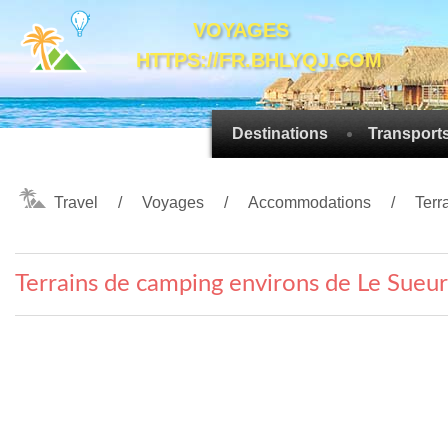
VOYAGES
HTTPS://FR.BHLYQJ.COM
Destinations
Transport
Travel
Voyages
Accommodations
Terr
Terrains de camping environs de Le Sueur