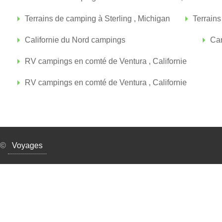
Terrains de camping à Sterling , Michigan
Terrain
Californie du Nord campings
Cam
RV campings en comté de Ventura , Californie
RV campings en comté de Ventura , Californie
©
Voyages