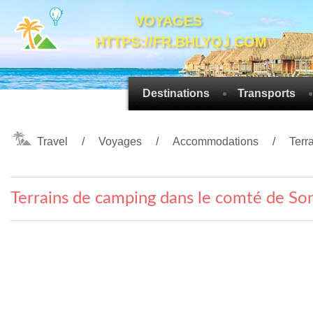
VOYAGES
HTTPS://FR.BHLYQJ.COM
Destinations
Transports
Travel
Voyages
Accommodations
Terr
Terrains de camping dans le comté de Son