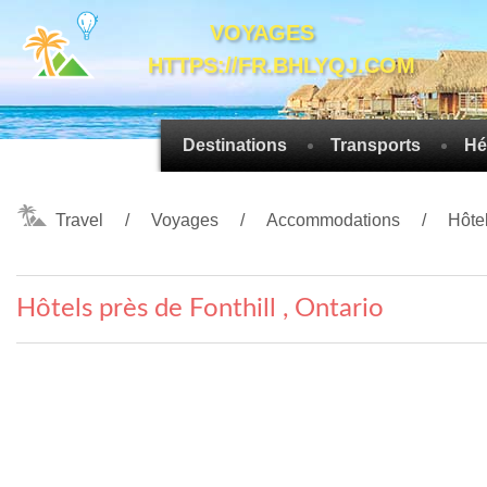
VOYAGES
HTTPS://FR.BHLYQJ.COM
Destinations
Transports
Hé
Travel
Voyages
Accommodations
Hôte
Hôtels près de Fonthill , Ontario