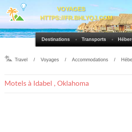
VOYAGES
HTTPS://FR.BHLYQJ.COM
Destinations
Transports
Héber
Travel
Voyages
Accommodations
Hébe
Motels à Idabel , Oklahoma