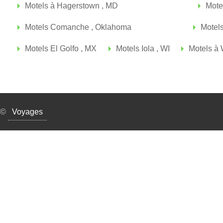
Motels à Hagerstown , MD
Mote
Motels Comanche , Oklahoma
Motel
Motels El Golfo , MX
Motels Iola , WI
Motels à 
©
Voyages