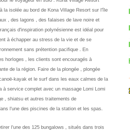
pour le voyageur en solo . Kona Village Resort
 la isolée au bord de Kona Village Resort sur ​​l'île
aux , des lagons , des falaises de lave noire et
français d'inspiration polynésienne est idéal pour
ent à échapper au stress de la vie et de se
ronnement sans prétention pacifique . En
es horloges , les clients sont encouragés à
ante de la région. Faire de la plongée , plongée
e canoë-kayak et le surf dans les eaux calmes de la
a à service complet avec un massage Lomi Lomi
 , shiatsu et autres traitements de
ans l'une des piscines de la station et les spas.
tirer l'une des 125 bungalows , situés dans trois