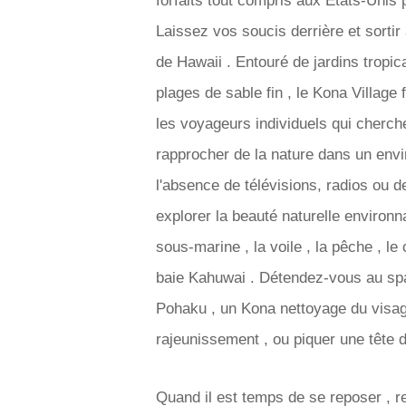
forfaits tout compris aux États-Unis 
Laissez vos soucis derrière et sortir à
de Hawaii . Entouré de jardins tropic
plages de sable fin , le Kona Village 
les voyageurs individuels qui cherch
rapprocher de la nature dans un envi
l'absence de télévisions, radios ou d
explorer la beauté naturelle environn
sous-marine , la voile , la pêche , l
baie Kahuwai . Détendez-vous au sp
Pohaku , un Kona nettoyage du visage
rajeunissement , ou piquer une tête d
Quand il est temps de se reposer , re