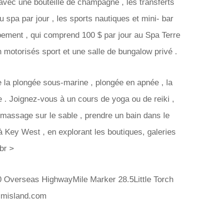
avec une bouteille de champagne , les transferts
u spa par jour , les sports nautiques et mini- bar
pement , qui comprend 100 $ par jour au Spa Terre
on motorisés sport et une salle de bungalow privé .
de la plongée sous-marine , plongée en apnée , la
re . Joignez-vous à un cours de yoga ou de reiki ,
un massage sur le sable , prendre un bain dans le
 à Key West , en explorant les boutiques, galeries
br >
0 Overseas HighwayMile Marker 28.5Little Torch
almisland.com