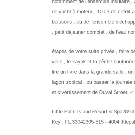
notamment de l'ensemble insulaire , 
de yacht à moteur , 100 $ de crédit a
boissons , ou de l'ensemble d'échap
, petit déjeuner complet , de l'eau n
étapes de votre suite privée , faire 
voile , le kayak et la pêche hauturiè
lire un livre dans la grande salle , 
lagon tropical , ou passer la journée
et divertissement de Duval Street. < 
Little Palm Island Resort & Spa2850
Key , FL 33042305-515 - 4004littlep