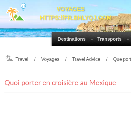
VOYAGES
HTTPS://FR.BHLYQJ.COM
Destinations
Transports
Travel
Voyages
Travel Advice
Que port
Quoi porter en croisière au Mexique