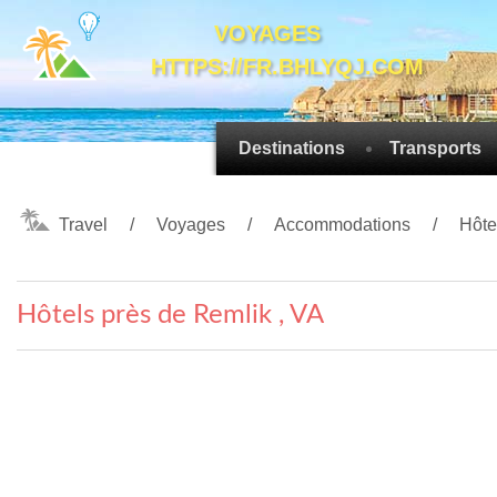
VOYAGES
HTTPS://FR.BHLYQJ.COM
Destinations
Transports
Travel
Voyages
Accommodations
Hôte
Hôtels près de Remlik , VA