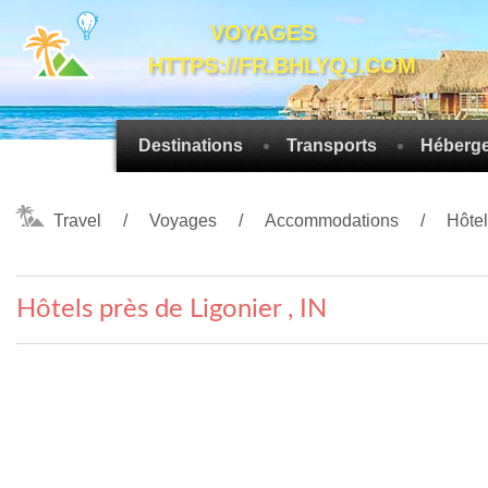
VOYAGES
HTTPS://FR.BHLYQJ.COM
Destinations
Transports
Héberg
Travel
Voyages
Accommodations
Hôte
Hôtels près de Ligonier , IN