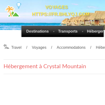
VOYAGES
HTTPS://FR.BHLYQJ.COM
Destinations
Transports
Hébergem
Travel
Voyages
Accommodations
Hébe
Hébergement à Crystal Mountain