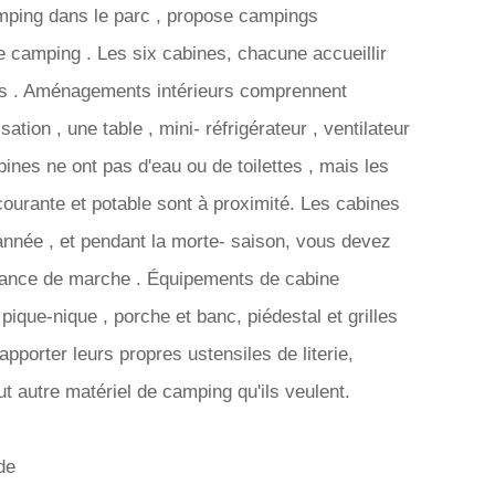
mping dans le parc , propose campings
e camping . Les six cabines, chacune accueillir
nts . Aménagements intérieurs comprennent
tisation , une table , mini- réfrigérateur , ventilateur
abines ne ont pas d'eau ou de toilettes , mais les
 courante et potable sont à proximité. Les cabines
l'année , et pendant la morte- saison, vous devez
distance de marche . Équipements de cabine
ique-nique , porche et banc, piédestal et grilles
apporter leurs propres ustensiles de literie,
ut autre matériel de camping qu'ils veulent.
de