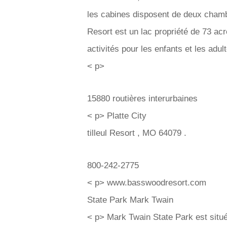
les cabines disposent de deux chamb
Resort est un lac propriété de 73 a
activités pour les enfants et les adul
< p>
15880 routières interurbaines
< p> Platte City
tilleul Resort , MO 64079 .
800-242-2775
< p> www.basswoodresort.com
State Park Mark Twain
< p> Mark Twain State Park est situé