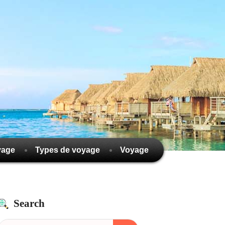
yage
Types de voyage
Voyage
Search