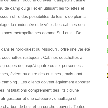
lle de bains , douche ou évier. Campeurs cabine
u de camp ou gril et en utilisant les toilettes et
ouri offre des possibilités de loisirs de plein air
tage, la randonnée et le vélo . Les cabines sont
e zones métropolitaines comme St. Louis . De
ty dans le nord-ouest du Missouri , offre une variété
s couchettes rustiques . Cabines couchettes à
les groupes de jusqu'à quatre ou six personnes .
ches, éviers ou cuire des cuisines , mais sont
de camping . Les clients doivent également apporter
 Les installations comprennent des lits ; d'une
éfrigérateur et une cafetière ; chauffage et
de charbon de bois et un porche couvert . Toutes