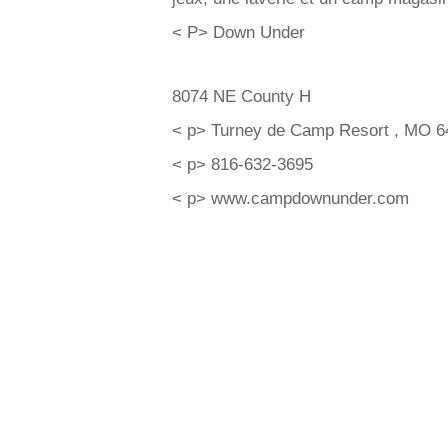
< P> Down Under
8074 NE County H
< p> Turney de Camp Resort , MO 6
< p> 816-632-3695
< p> www.campdownunder.com