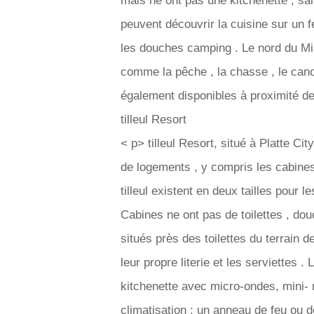
mais ne ont pas une kitchenette , sa
peuvent découvrir la cuisine sur un fe
les douches camping . Le nord du Miss
comme la pêche , la chasse , le cano
également disponibles à proximité d
tilleul Resort
< p> tilleul Resort, situé à Platte Ci
de logements , y compris les cabine
tilleul existent en deux tailles pour 
Cabines ne ont pas de toilettes , dou
situés près des toilettes du terrain 
leur propre literie et les serviettes .
kitchenette avec micro-ondes, mini- r
climatisation ; un anneau de feu ou 