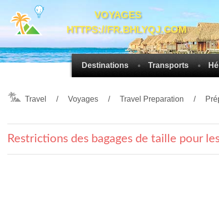
VOYAGES
HTTPS://FR.BHLYQJ.COM
Destinations
Transports
Hé
Travel
Voyages
Travel Preparation
Pré
Restrictions des bagages de taille pour l