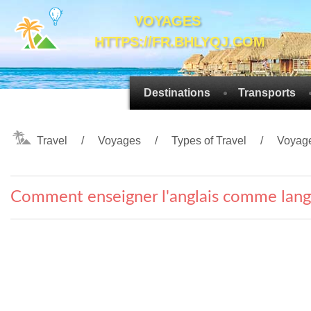
VOYAGES
HTTPS://FR.BHLYQJ.COM
Destinations
Transports
Travel
Voyages
Types of Travel
Voyage
Comment enseigner l'anglais comme lang